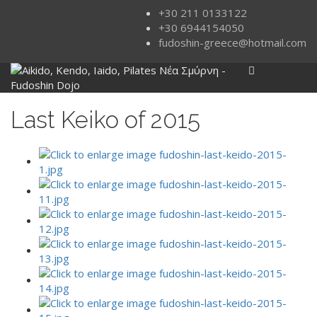
+30 211 0133122
+30 6944154050
fudoshin-greece@hotmail.com
Last Keiko of 2015